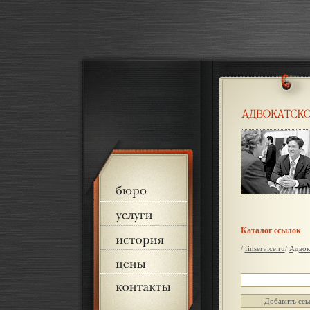
Каталог ссылок
/
finservice.ru
/
Адвок