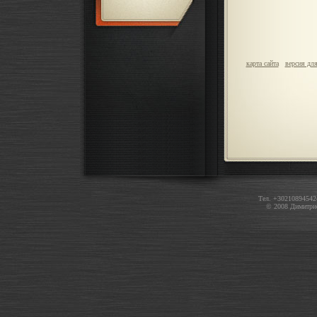
карта сайта
версия для
Тел. +30210894542
© 2008 Димитри