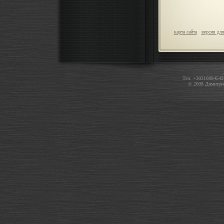
карта сайта
версия для
Тел. +30210894542
© 2008 Димитри